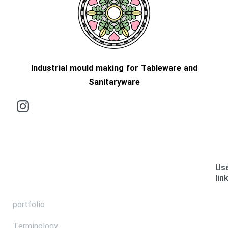
Industrial mould making for Tableware and
Sanitaryware
Use
lin
portfolio
Terminology