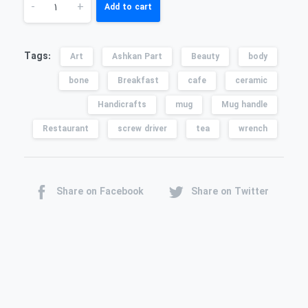
-
+
Add to cart
Tags:
Art
Ashkan Part
Beauty
body
bone
Breakfast
cafe
ceramic
Handicrafts
mug
Mug handle
Restaurant
screw driver
tea
wrench
Share on Facebook
Share on Twitter