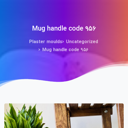
Mug handle code ۹۵۶
Plaster moulds
Uncategorized
Mug handle code ۹۵۶