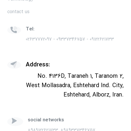
contact us
Tel:
02637772097 - 09337346757 - 09122621733
Address:
No. 4136D, Taraneh 1, Taranom 2,
West Mollasadra, Eshtehard Ind. City,
Eshtehard, Alborz, Iran.
social networks
+989122621733, +989337346757