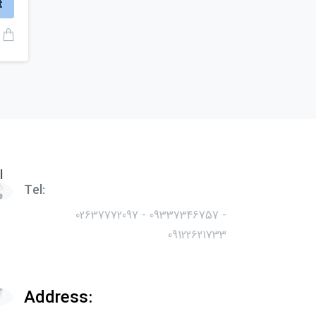
t
l
Tel:
02637772097 - 09337346757 -
09122621733
Address: