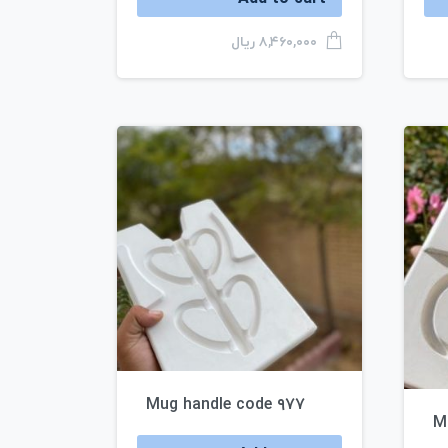
ریال
۸,۴۶۰,۰۰۰
Mug handle code ۹۷۷
M