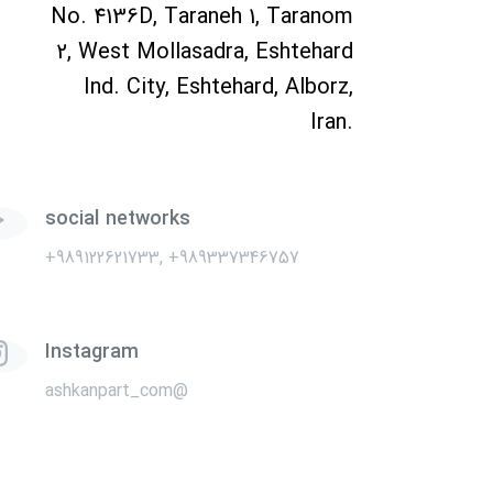
No. 4136D, Taraneh 1, Taranom
2, West Mollasadra, Eshtehard
Ind. City, Eshtehard, Alborz,
Iran.
social networks
+989122621733, +989337346757
Instagram
ashkanpart_com@