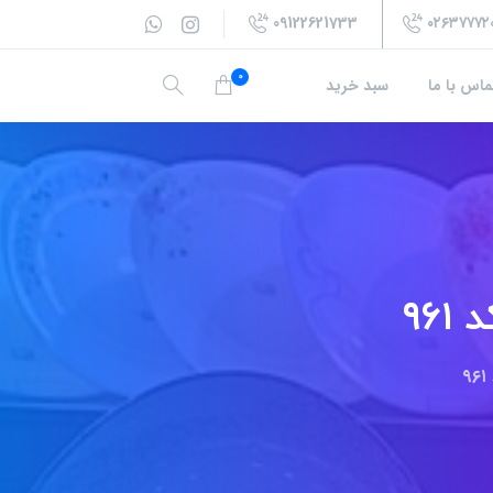
09122621733
۰۲۶۳۷۷۷۲
0
ماس با ما
سبد خرید