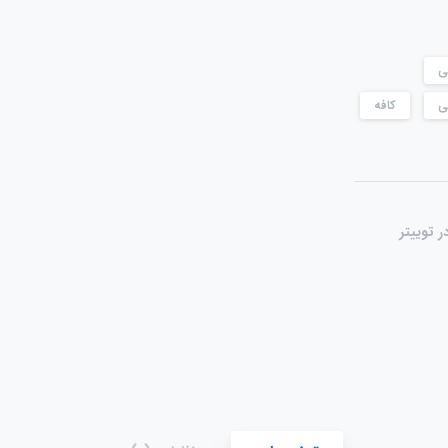
ی
ی
کافه
ر توییتر