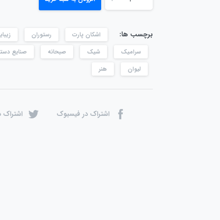
برچسب ها:
اشکان پارت
رستوران
زیبای
سرامیک
شیک
صبحانه
صنایع دست
لیوان
هنر
اشتراک در فیسبوک
اشتراک د