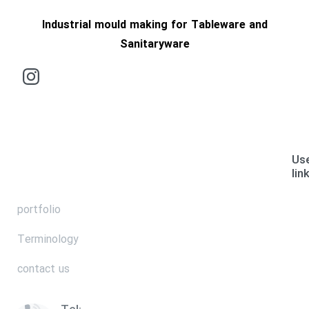
Industrial mould making for Tableware and
Sanitaryware
Use
lin
portfolio
Terminology
contact us