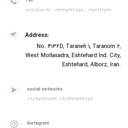
Tel:
02637772097 - 09337346757 - 09122621733
Address:
No. 4136D, Taraneh 1, Taranom 2,
West Mollasadra, Eshtehard Ind. City,
Eshtehard, Alborz, Iran.
social networks
+989122621733, +989337346757
Instagram