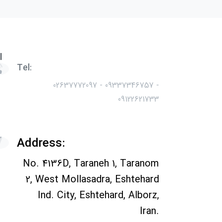
l
Tel:
02637772097 - 09337346757 -
09122621733
Address:
No. 4136D, Taraneh 1, Taranom
2, West Mollasadra, Eshtehard
Ind. City, Eshtehard, Alborz,
Iran.