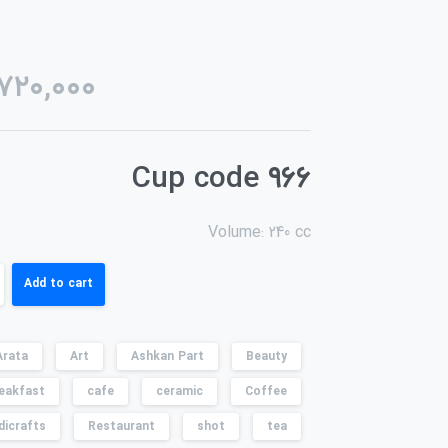
,۷۲۰,۰۰۰
Cup code ۹۶۶
Volume: 240 cc
Add to cart
Arata
Art
Ashkan Part
Beauty
eakfast
cafe
ceramic
Coffee
dicrafts
Restaurant
shot
tea