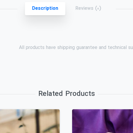
Description
Reviews (0)
All products have shipping guarantee and technical su
Related Products