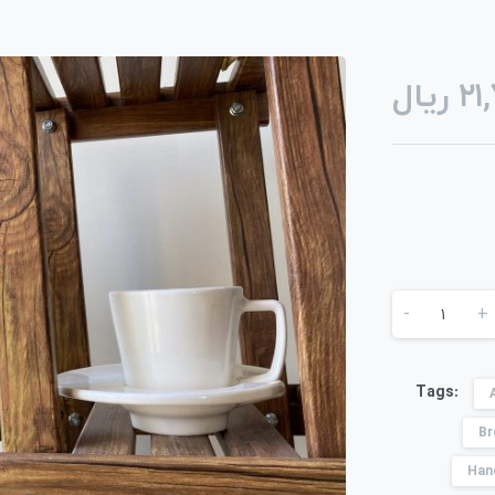
ریال
۲۱
-
+
Tags:
Br
Han