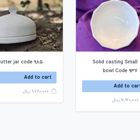
utter jar code ۹۸۵
Solid casting Small
bowl Code ۹۳۷
Add to cart
Add to car
ریال
۹,۷۶۰,۰۰۰
ریال
۱۶,۹۲۰,۰۰۰