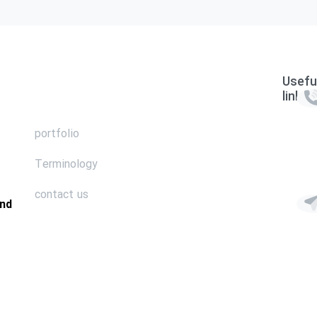
Usefu
links
portfolio
Terminology
contact us
and