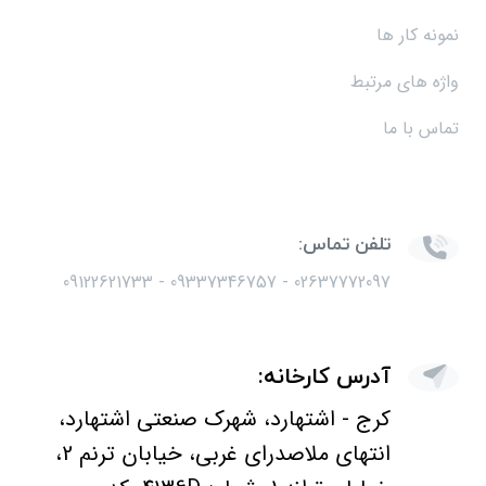
نمونه کار ها
واژه های مرتبط
تماس با ما
تلفن تماس:
02637772097 - 09337346757 - 09122621733
آدرس کارخانه:
كرج - اشتهارد، شهرک صنعتی اشتهارد،
انتهای ملاصدرای غربی، خیابان ترنم 2،