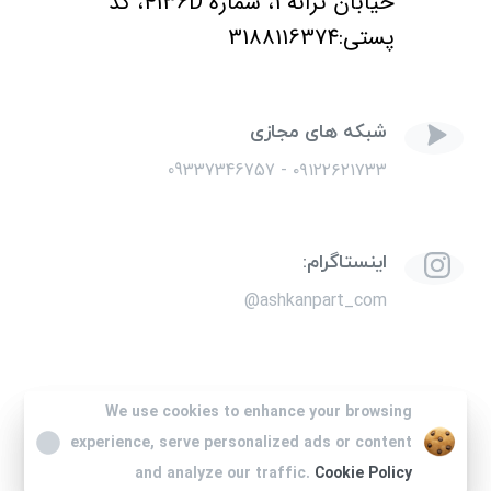
خیابان ترانه 1، شماره 4136D، کد
پستی:3188116374
شبکه های مجازی
۰۹۱۲۲۶۲۱۷۳۳ - 09337346757
اینستاگرام:
ashkanpart_com@
We use cookies to enhance your browsing
We use cookies to enhance your browsing
© تمامی حقوق برای اشکان پارت آفرین محفوظ است. طراحی
experience, serve personalized ads or content
experience, serve personalized ads or content
سایت و توسعه توسط
احد فلاحی
and analyze our traffic.
and analyze our traffic.
Cookie Policy
Cookie Policy