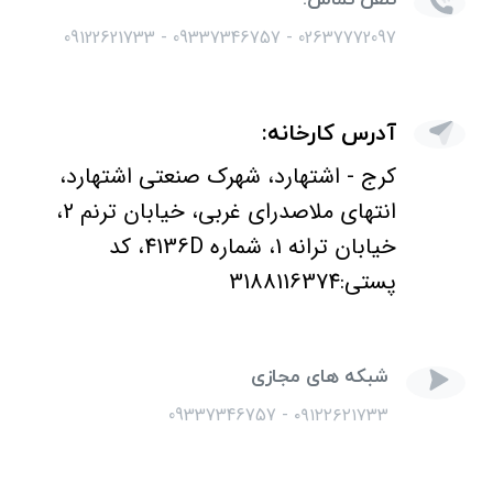
02637772097 - 09337346757 - 09122621733
آدرس کارخانه:
كرج - اشتهارد، شهرک صنعتی اشتهارد،
انتهای ملاصدرای غربی، خیابان ترنم 2،
خیابان ترانه 1، شماره 4136D، کد
پستی:3188116374
شبکه های مجازی
۰۹۱۲۲۶۲۱۷۳۳ - 09337346757